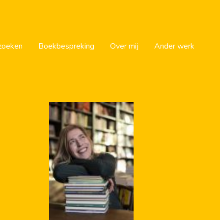
zoeken
Boekbespreking
Over mij
Ander werk